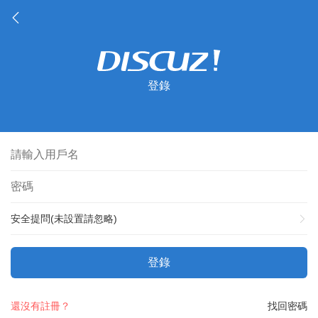
登錄
安全提問(未設置請忽略)
登錄
還沒有註冊？
找回密碼