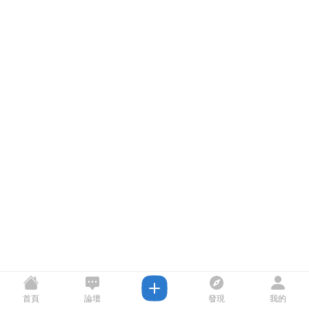
首頁
論壇
發現
我的