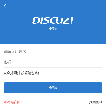
登錄
安全提問(未設置請忽略)
登錄
還沒有註冊？
找回密碼