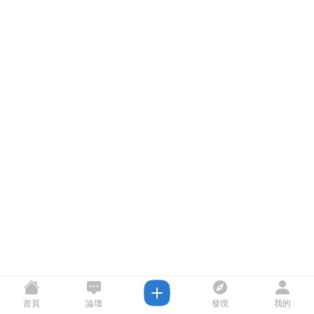
首頁
論壇
發現
我的