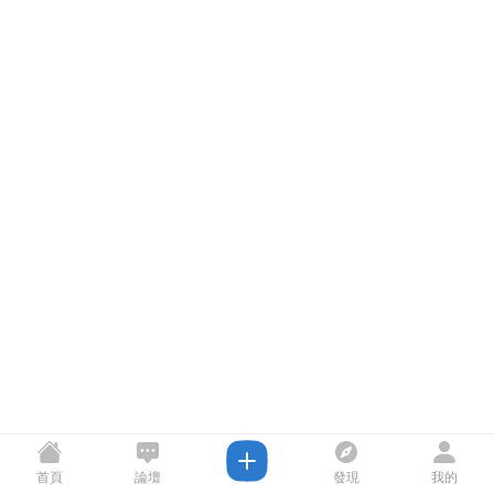
首頁
論壇
發現
我的