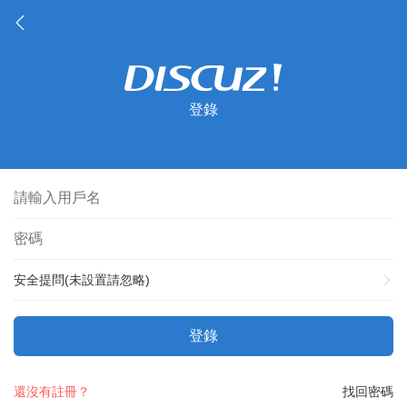
登錄
安全提問(未設置請忽略)
登錄
還沒有註冊？
找回密碼