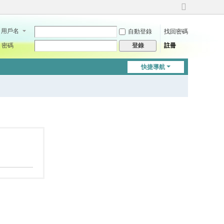
切
換
用戶名
自動登錄
找回密碼
到
寬
密碼
註冊
登錄
版
快捷導航