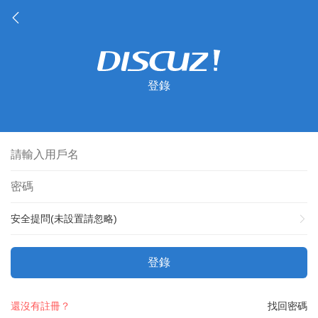
登錄
安全提問(未設置請忽略)
登錄
還沒有註冊？
找回密碼