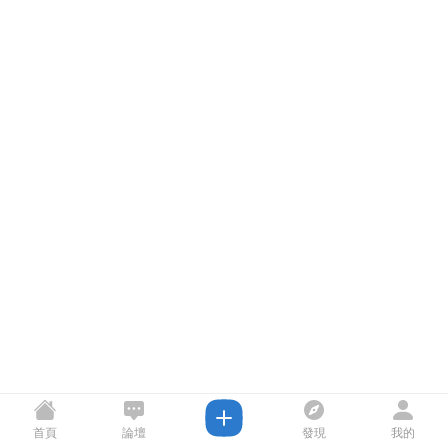
首頁
論壇
發現
我的