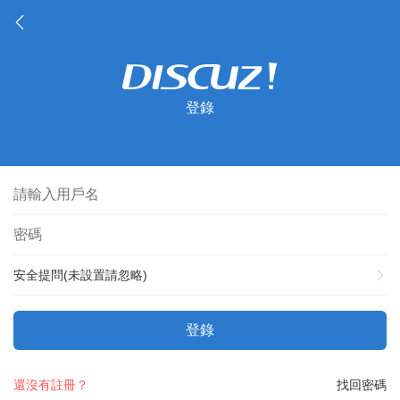
登錄
安全提問(未設置請忽略)
登錄
還沒有註冊？
找回密碼