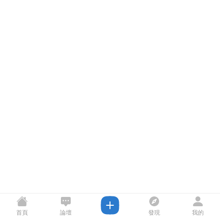
首頁
論壇
發現
我的