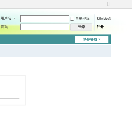
切
換
用戶名
自動登錄
找回密碼
到
寬
密碼
註冊
登錄
版
快捷導航