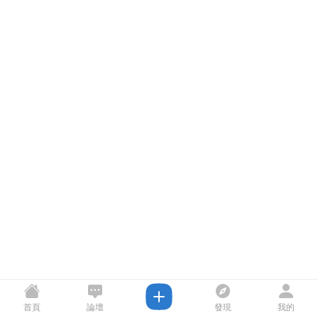
首頁
論壇
發現
我的