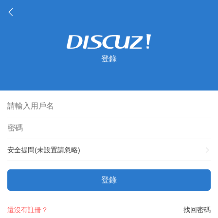
登錄
安全提問(未設置請忽略)
登錄
還沒有註冊？
找回密碼