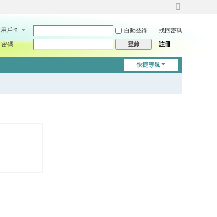
切
換
用戶名
自動登錄
找回密碼
到
寬
密碼
註冊
登錄
版
快捷導航