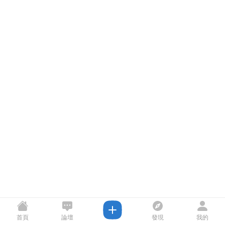
首頁
論壇
發現
我的