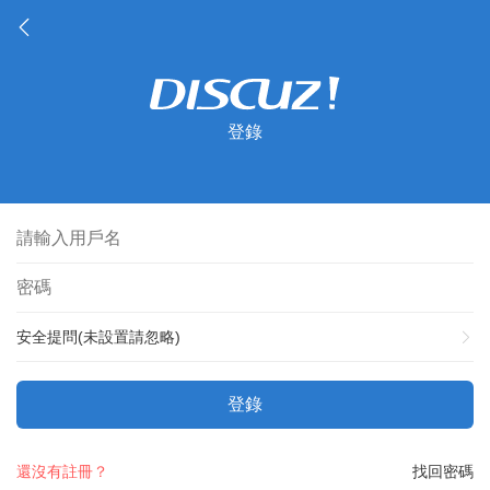
登錄
安全提問(未設置請忽略)
登錄
還沒有註冊？
找回密碼