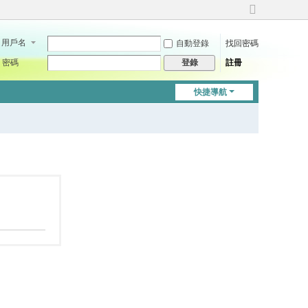
切
換
用戶名
自動登錄
找回密碼
到
寬
密碼
註冊
登錄
版
快捷導航