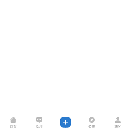
首頁
論壇
發現
我的