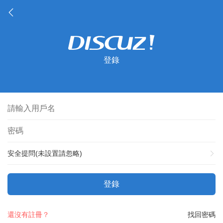
登錄
安全提問(未設置請忽略)
登錄
還沒有註冊？
找回密碼