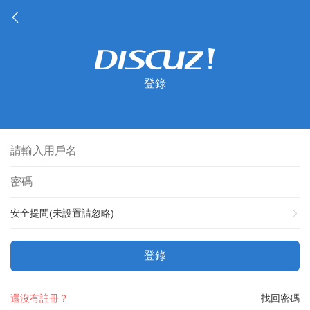
登錄
安全提問(未設置請忽略)
登錄
還沒有註冊？
找回密碼