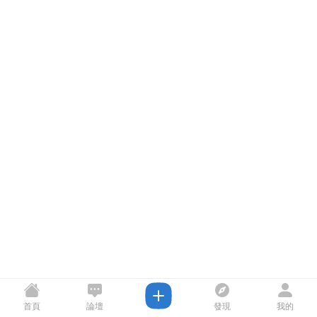
首頁
論壇
發現
我的