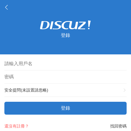
登錄
安全提問(未設置請忽略)
登錄
還沒有註冊？
找回密碼