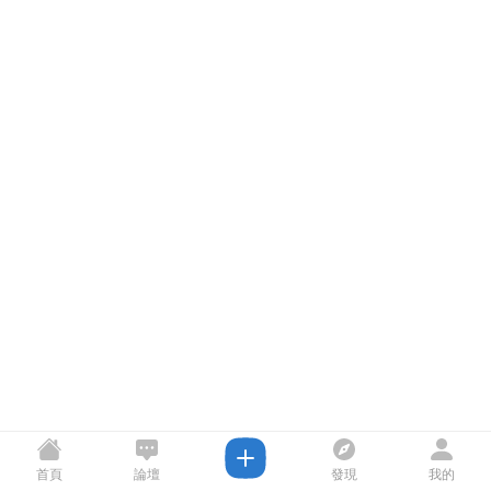
首頁
論壇
發現
我的