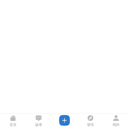
首頁
論壇
發現
我的