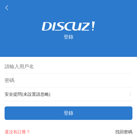
登錄
安全提問(未設置請忽略)
登錄
還沒有註冊？
找回密碼