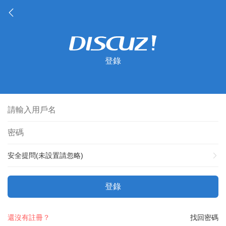
登錄
安全提問(未設置請忽略)
登錄
還沒有註冊？
找回密碼