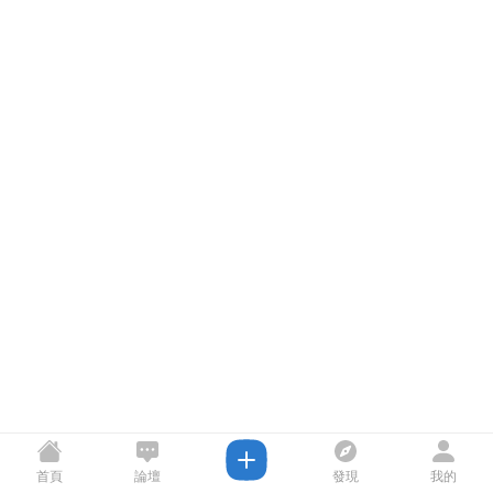
首頁
論壇
發現
我的