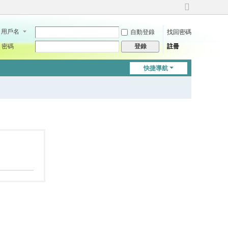
切
換
用戶名
自動登錄
找回密碼
到
寬
密碼
註冊
登錄
版
快捷導航