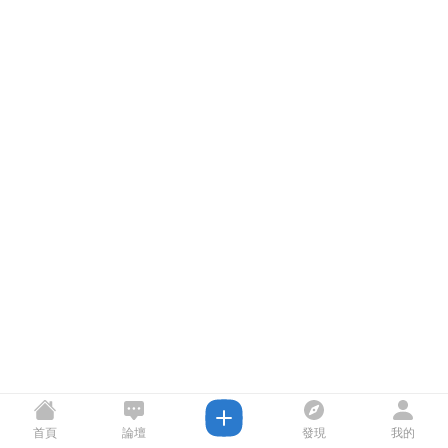
首頁
論壇
發現
我的