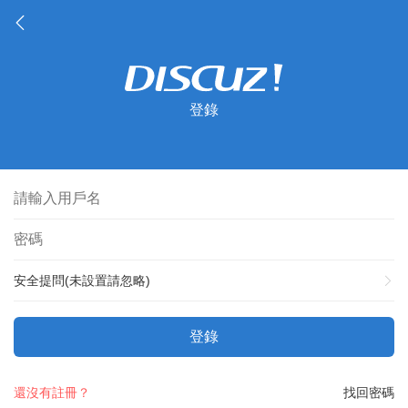
登錄
安全提問(未設置請忽略)
登錄
還沒有註冊？
找回密碼