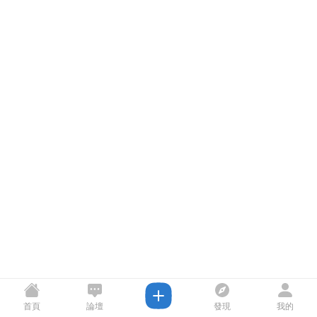
首頁
論壇
發現
我的