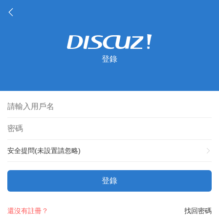
登錄
安全提問(未設置請忽略)
登錄
還沒有註冊？
找回密碼