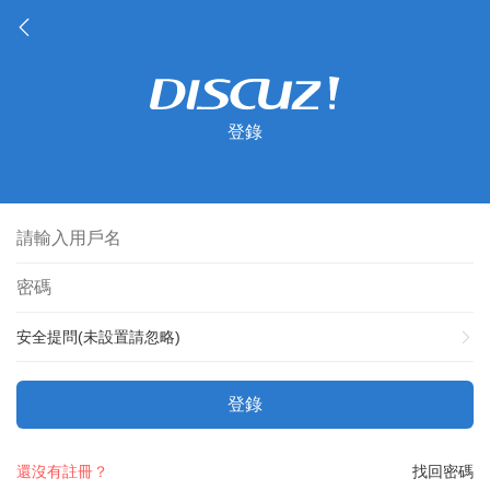
登錄
安全提問(未設置請忽略)
登錄
還沒有註冊？
找回密碼