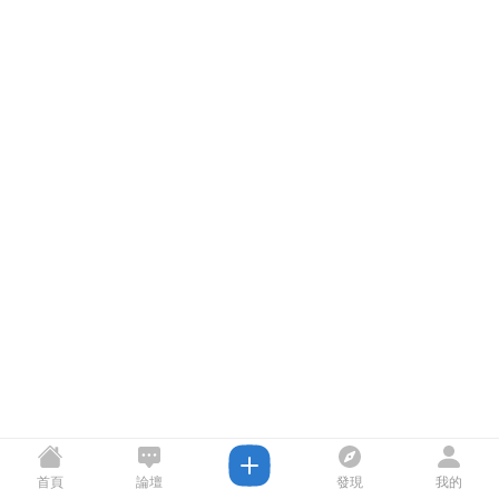
首頁
論壇
發現
我的