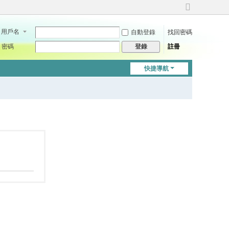
切
換
用戶名
自動登錄
找回密碼
到
寬
密碼
註冊
登錄
版
快捷導航