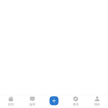
首頁
論壇
發現
我的