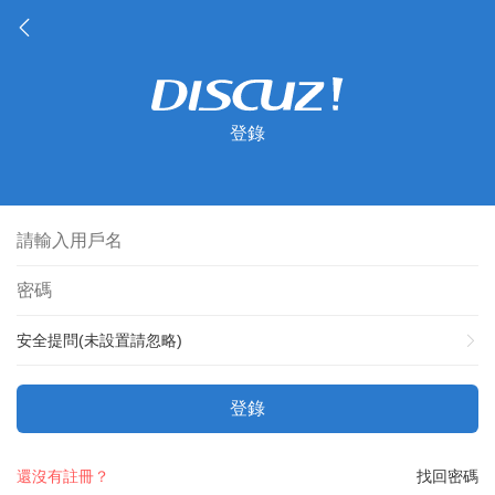
登錄
安全提問(未設置請忽略)
登錄
還沒有註冊？
找回密碼