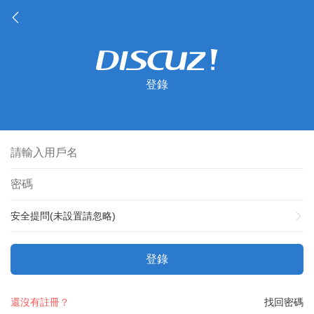
登錄
安全提問(未設置請忽略)
登錄
還沒有註冊？
找回密碼