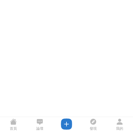
首頁
論壇
發現
我的