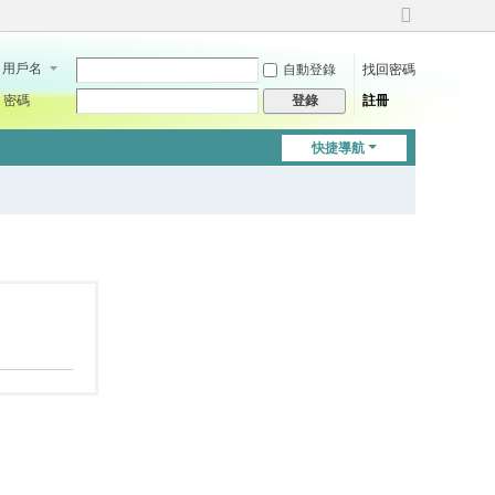
切
換
用戶名
自動登錄
找回密碼
到
寬
密碼
註冊
登錄
版
快捷導航