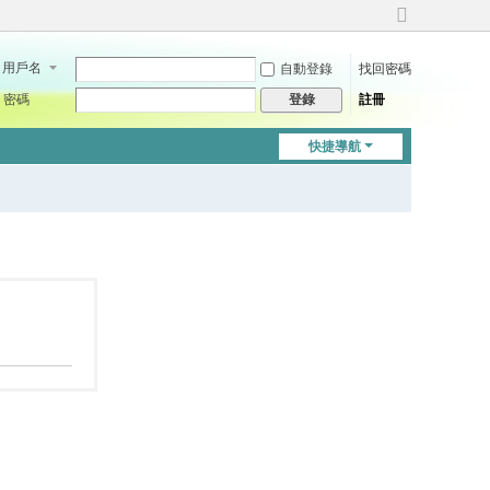
切
換
用戶名
自動登錄
找回密碼
到
寬
密碼
註冊
登錄
版
快捷導航