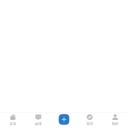
首頁
論壇
發現
我的