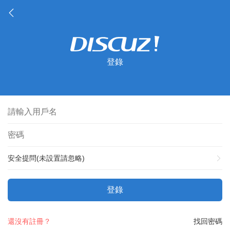
登錄
安全提問(未設置請忽略)
登錄
還沒有註冊？
找回密碼