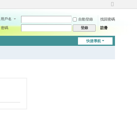
切
換
用戶名
自動登錄
找回密碼
到
寬
密碼
註冊
登錄
版
快捷導航