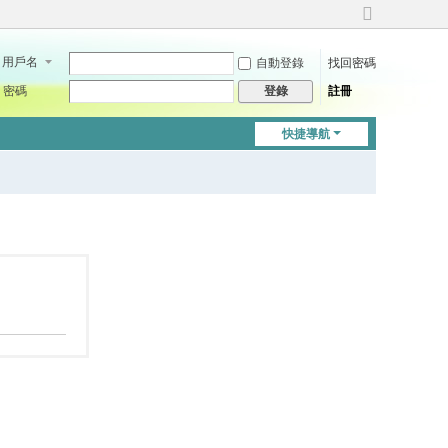
切
換
用戶名
自動登錄
找回密碼
到
寬
密碼
註冊
登錄
版
快捷導航