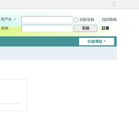
切
換
用戶名
自動登錄
找回密碼
到
寬
密碼
註冊
登錄
版
快捷導航