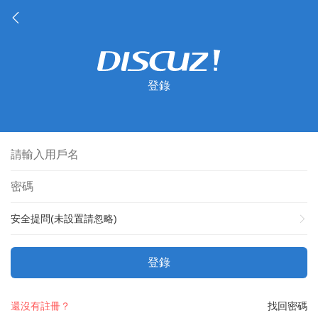
登錄
安全提問(未設置請忽略)
登錄
還沒有註冊？
找回密碼