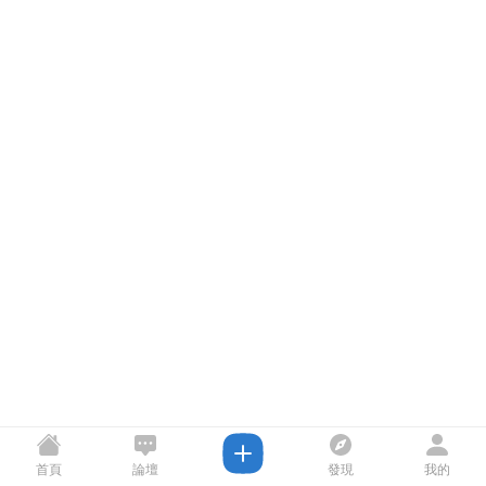
首頁
論壇
發現
我的