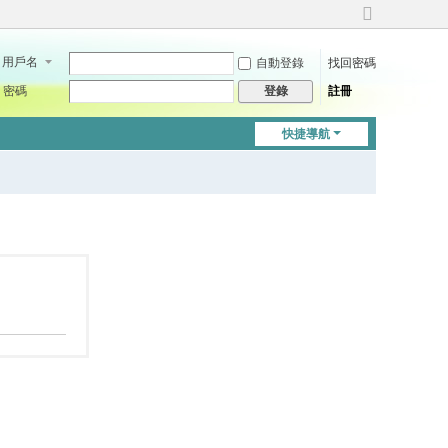
切
換
用戶名
自動登錄
找回密碼
到
寬
密碼
註冊
登錄
版
快捷導航