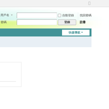
切
換
用戶名
自動登錄
找回密碼
到
寬
密碼
註冊
登錄
版
快捷導航