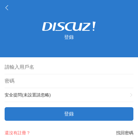
登錄
安全提問(未設置請忽略)
登錄
還沒有註冊？
找回密碼