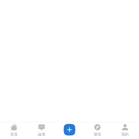
首頁
論壇
發現
我的