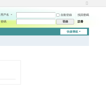
切
換
用戶名
自動登錄
找回密碼
到
寬
密碼
註冊
登錄
版
快捷導航