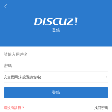
登錄
安全提問(未設置請忽略)
登錄
還沒有註冊？
找回密碼