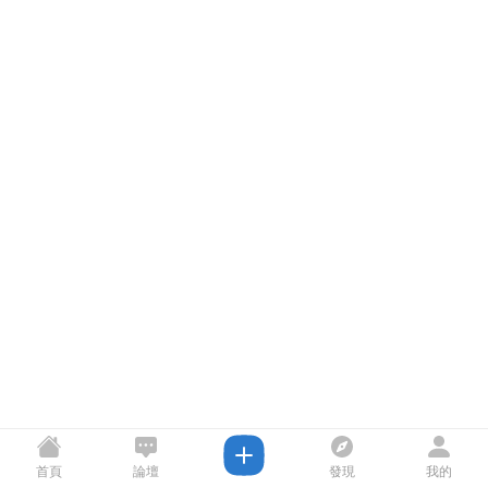
首頁
論壇
發現
我的