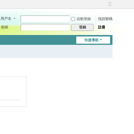
切
換
用戶名
自動登錄
找回密碼
到
寬
密碼
註冊
登錄
版
快捷導航