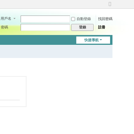
切
換
用戶名
自動登錄
找回密碼
到
寬
密碼
註冊
登錄
版
快捷導航