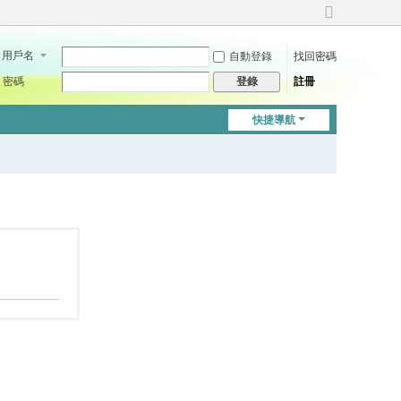
切
換
用戶名
自動登錄
找回密碼
到
寬
密碼
註冊
登錄
版
快捷導航