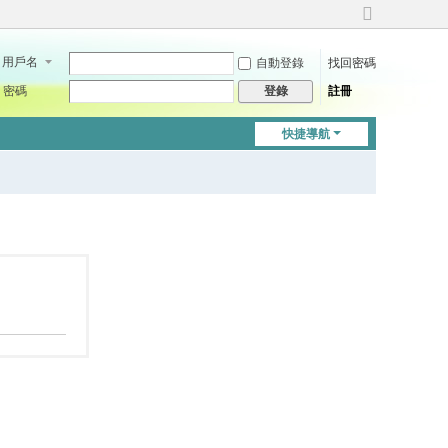
切
換
用戶名
自動登錄
找回密碼
到
寬
密碼
註冊
登錄
版
快捷導航