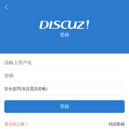
登錄
安全提問(未設置請忽略)
登錄
還沒有註冊？
找回密碼