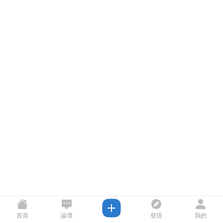
首頁
論壇
發現
我的