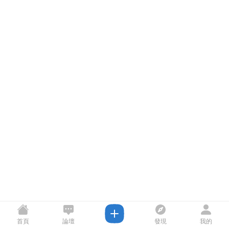
首頁
論壇
發現
我的