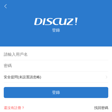
登錄
安全提問(未設置請忽略)
登錄
還沒有註冊？
找回密碼