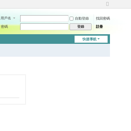
切
換
用戶名
自動登錄
找回密碼
到
寬
密碼
註冊
登錄
版
快捷導航