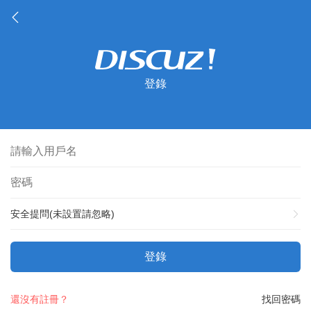
登錄
安全提問(未設置請忽略)
登錄
還沒有註冊？
找回密碼