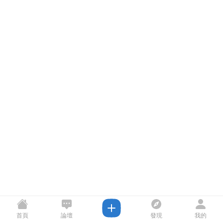
首頁
論壇
發現
我的