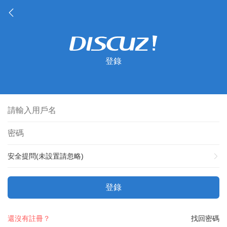
登錄
安全提問(未設置請忽略)
登錄
還沒有註冊？
找回密碼