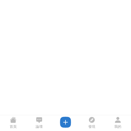
首頁
論壇
發現
我的