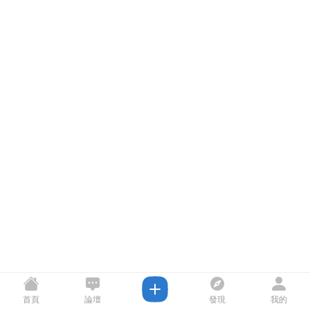
首頁
論壇
發現
我的