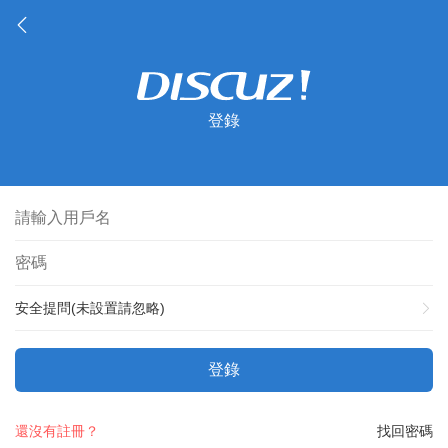
登錄
安全提問(未設置請忽略)
登錄
還沒有註冊？
找回密碼