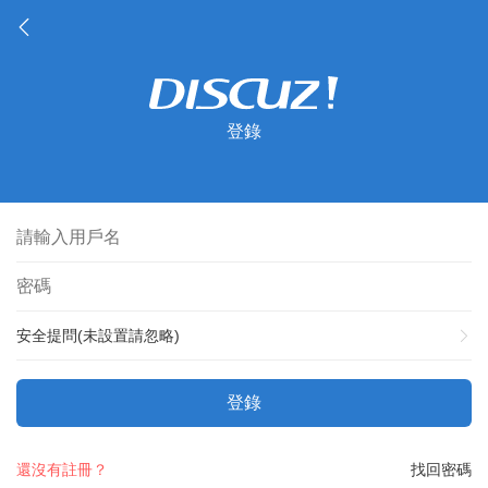
登錄
安全提問(未設置請忽略)
登錄
還沒有註冊？
找回密碼