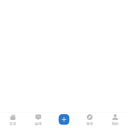
首頁
論壇
發現
我的