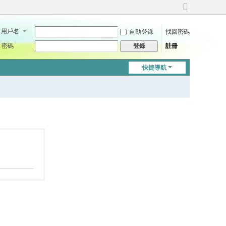
切
換
用戶名
自動登錄
找回密碼
到
寬
密碼
註冊
登錄
版
快捷導航