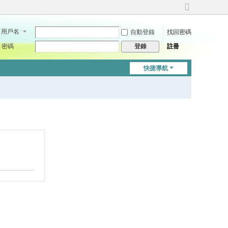
切
換
用戶名
自動登錄
找回密碼
到
寬
密碼
註冊
登錄
版
快捷導航