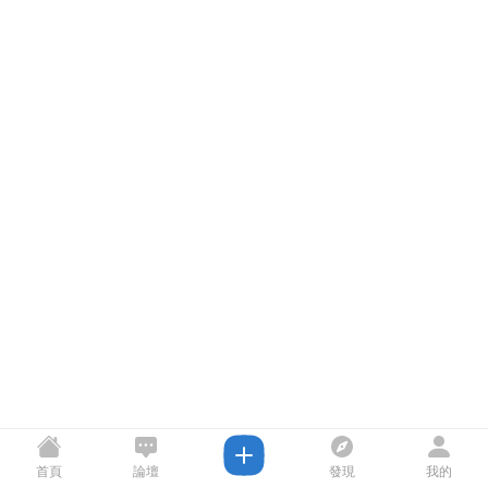
首頁
論壇
發現
我的