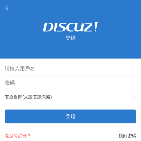
登錄
安全提問(未設置請忽略)
登錄
還沒有註冊？
找回密碼