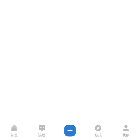
首頁
論壇
發現
我的