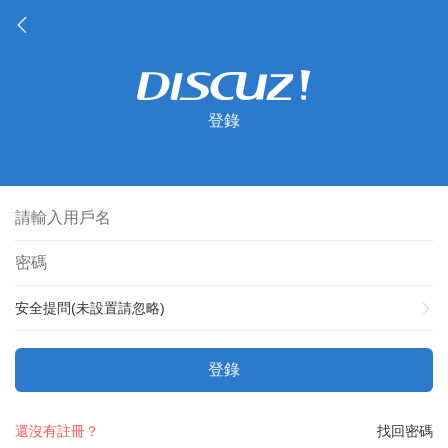
登錄
安全提問(未設置請忽略)
登錄
還沒有註冊？
找回密碼